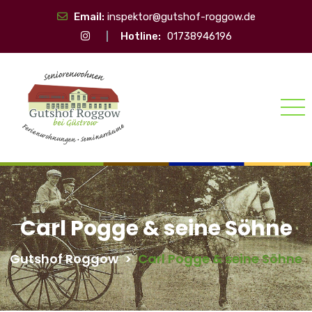
Email:
inspektor@gutshof-roggow.de
Hotline:
01738946196
Carl Pogge & seine Söhne
Gutshof Roggow
>
Carl Pogge & seine Söhne