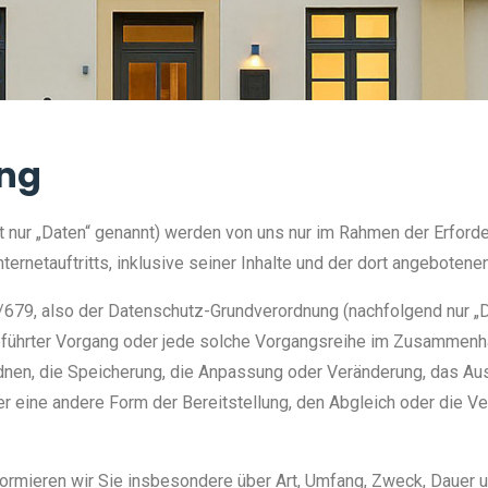
ung
ur „Daten“ genannt) werden von uns nur im Rahmen der Erforde
ternetauftritts, inklusive seiner Inhalte und der dort angebotenen
/679, also der Datenschutz-Grundverordnung (nachfolgend nur „DS
geführter Vorgang oder jede solche Vorgangsreihe im Zusammen
rdnen, die Speicherung, die Anpassung oder Veränderung, das Au
er eine andere Form der Bereitstellung, den Abgleich oder die V
ormieren wir Sie insbesondere über Art, Umfang, Zweck, Dauer 