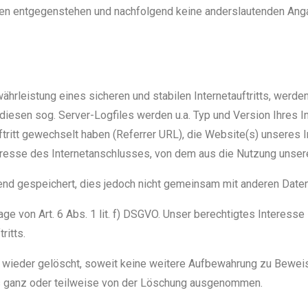
ten entgegenstehen und nachfolgend keine anderslautenden Ang
rleistung eines sicheren und stabilen Internetauftritts, werde
diesen sog. Server-Logfiles werden u.a. Typ und Version Ihres 
ftritt gewechselt haben (Referrer URL), die Website(s) unseres I
resse des Internetanschlusses, von dem aus die Nutzung unseres 
d gespeichert, dies jedoch nicht gemeinsam mit anderen Daten
e von Art. 6 Abs. 1 lit. f) DSGVO. Unser berechtigtes Interesse l
ritts.
wieder gelöscht, soweit keine weitere Aufbewahrung zu Beweiszw
lls ganz oder teilweise von der Löschung ausgenommen.