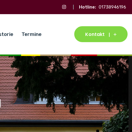
Hotline:
01738946196
Kontakt
storie
Termine
g